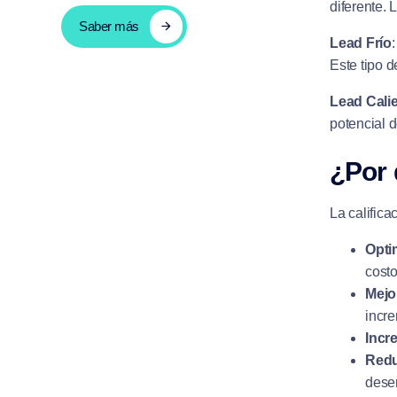
diferente. 
Saber más
Lead Frío
Este tipo 
Lead Cali
potencial d
¿Por 
La califica
Opti
costo
Mejo
incre
Incr
Redu
dese