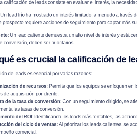
La calificación de leads consiste en evaluar el interés, la necesid
: Un lead frío ha mostrado un interés limitado, a menudo a través d
de prospecto requiere acciones de seguimiento para captar más su
ente
: Un lead caliente demuestra un alto nivel de interés y está c
e conversión, deben ser prioritarios.
qué es crucial la calificación de l
ción de leads es esencial por varias razones:
mización de recursos
: Permite que los equipos se enfoquen en 
s de adquisición por cliente.
ra de la tasa de conversión
: Con un seguimiento dirigido, se at
menta las tasas de conversión.
emento del ROI
: Identificando los leads más rentables, las accio
cción del ciclo de ventas
: Al priorizar los leads calientes, se a
mpeño comercial.