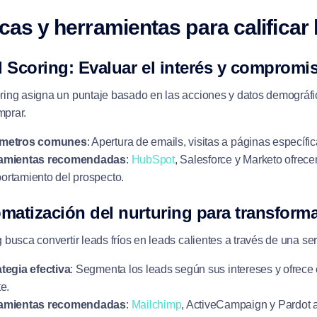
cas y herramientas para calificar
d Scoring: Evaluar el interés y compromi
oring asigna un puntaje basado en las acciones y datos demográfi
mprar.
metros comunes
: Apertura de emails, visitas a páginas específica
amientas recomendadas
:
HubSpot
, Salesforce y Marketo ofrec
ortamiento del prospecto.
omatización del nurturing para transformar
g busca convertir leads fríos en leads calientes a través de una s
tegia efectiva
: Segmenta los leads según sus intereses y ofrece
te.
amientas recomendadas
:
Mailchimp
, ActiveCampaign y Pardot a