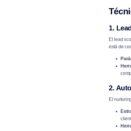
Técni
1. Lea
El lead sc
está de co
Pará
Herr
comp
2. Aut
El nurturin
Estra
clien
Herr