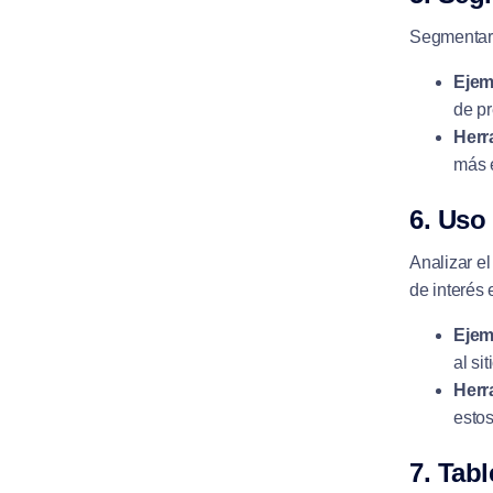
Segmentar l
Ejem
de pr
Herr
más e
6. Uso
Analizar el
de interés 
Ejem
al sit
Herr
estos
7. Tabl