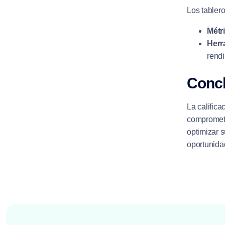
Los tablero
Métr
Herr
rendi
Conc
La califica
comprometi
optimizar s
oportunidad