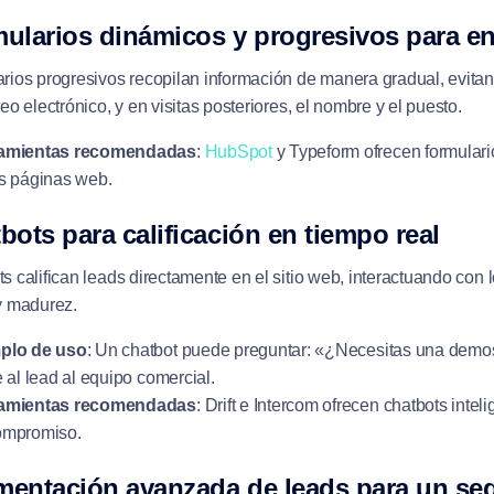
mularios dinámicos y progresivos para enr
rios progresivos recopilan información de manera gradual, evitando
reo electrónico, y en visitas posteriores, el nombre y el puesto.
amientas recomendadas
:
HubSpot
y Typeform ofrecen formulario
as páginas web.
bots para calificación en tiempo real
s califican leads directamente en el sitio web, interactuando con 
 y madurez.
plo de uso
: Un chatbot puede preguntar: «¿Necesitas una demos
e al lead al equipo comercial.
amientas recomendadas
: Drift e Intercom ofrecen chatbots intel
ompromiso.
mentación avanzada de leads para un se