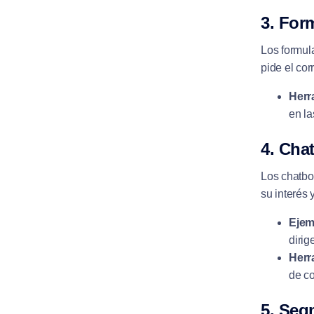
3. For
Los formula
pide el cor
Herr
en l
4. Chat
Los chatbot
su interés
Ejem
dirig
Herr
de c
5. Seg