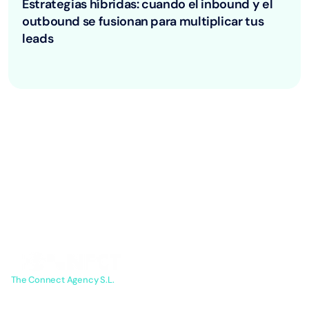
Estrategias híbridas: cuando el inbound y el
outbound se fusionan para multiplicar tus
leads
¡Inicia tu
Descubre cómo
nuestra solución de
campaña!
generación de leads
puede llevar tu
empresa a nuevas
alturas.
C
The Connect Agency S.L.
Agencia de generación de leads