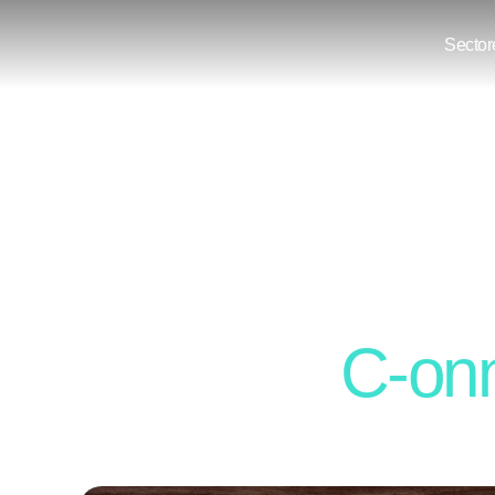
Sector
Blog
Toda la actuali
sobre marketi
digital en
C-onn