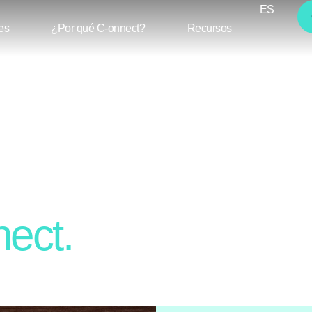
ES
FR
es
¿Por qué C-onnect?
Recursos
dad
ng
ect.