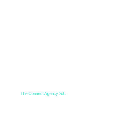
¡Inicia tu
campaña!
The Connect Agency S.L.
Agencia de generación de leads
NIF : B09694027