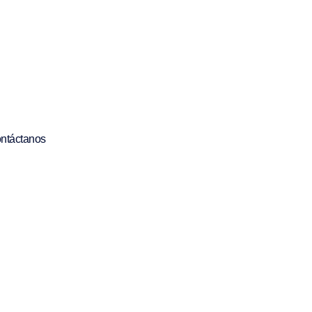
ntáctanos
Contacto
contact@c-onnect.com
+34 932 20 02 35
Plaza Universitat 3, 6A
08007 Barcelone, Espagne