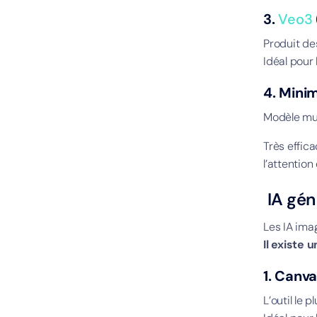
3.
Veo3
Produit de
Idéal pour
4. Mini
Modèle mul
Très effic
l’attentio
IA gén
Les IA ima
Il existe 
1. Canv
L’outil le 