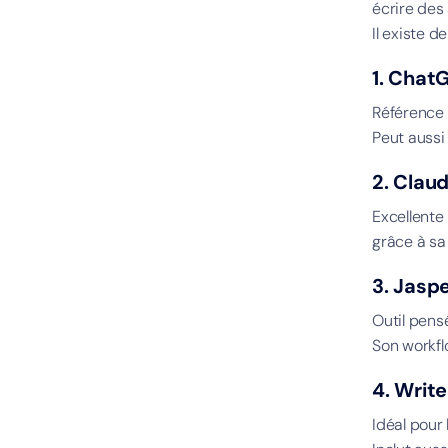
écrire des
Il existe d
1. Chat
Référence a
Peut aussi
2. Clau
Excellente
grâce à sa
3. Jasp
Outil pensé
Son workfl
4. Writ
Idéal pour 