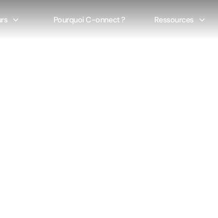
rs
Pourquoi C-onnect ?
Ressources
IA générative tra
g digital : une révo
gences de leads
leads, l’IA générative
té : produire plus de
améliorant la
Partager cet a
s campagnes.