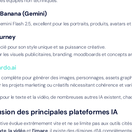
 les équipes non techniques.
 Banana (Gemini)
mini Flash 2.5, excellent pour les portraits, produits, avatars et
ourney
cié pour son style unique et sa puissance créative.
ur les visuels publicitaires, branding, moodboards et concepts ar
rdo.ai
 complète pour générer des images, personnages, assets grap
r les projets marketing ou créatifs nécessitant cohérence et vari
our le texte et la vidéo, de nombreuses autres IA existent, chac
sion des principales plateformes IA
tive évolue extrêmement vite et ne se limite pas aux outils cités
exte
,
la vidéo
et
l’image
, il existe des dizaines d’IA complémenta