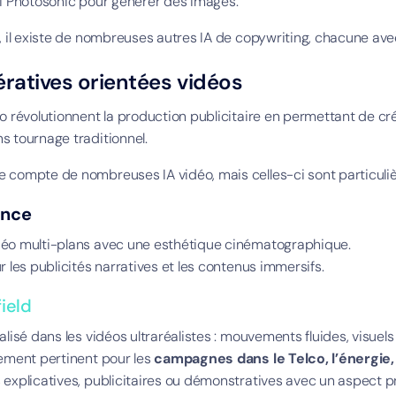
si Photosonic pour générer des images.
r, il existe de nombreuses autres IA de copywriting, chacune ave
ératives orientées vidéos
éo révolutionnent la production publicitaire en permettant de c
s tournage traditionnel.
 compte de nombreuses IA vidéo, mais celles-ci sont particuliè
ance
éo multi-plans avec une esthétique cinématographique.
r les publicités narratives et les contenus immersifs.
ield
ialisé dans les vidéos ultraréalistes : mouvements fluides, visue
rement pertinent pour les
campagnes dans le Telco, l’énergie,
 explicatives, publicitaires ou démonstratives avec un aspect p