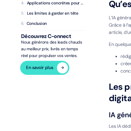
Qu’es
Applications concrètes pour une agence de génération de leads
Les limites à garder en tête
L’IA génér
Conclusion
Grâce à l’
article, d’
Découvrez C-onnect
Nous générons des leads chauds
En quelque
au meilleur prix, livrés en temps
réel pour propulser vos ventes.
rédig
créer
En savoir plus
conce
Les p
digita
IA gén
Les IA déd