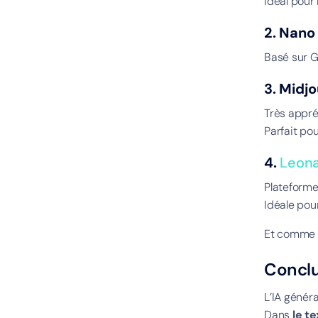
Idéal pour
2. Nano
Basé sur Ge
3. Midj
Très appré
Parfait po
4.
Leona
Plateforme
Idéale pou
Et comme p
Conclu
L’IA généra
Dans
le t