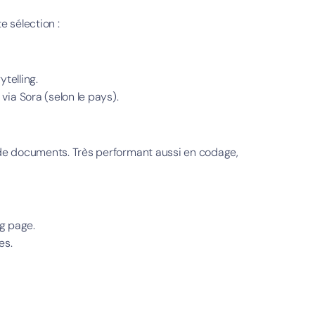
e sélection :
ytelling.
ia Sora (selon le pays).
e de documents. Très performant aussi en codage,
ng page.
es.