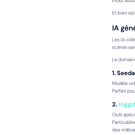
Inclut aus
Et bien sû
IA gén
Les IA vid
scènes san
Le domaine
1. Seed
Modèle vid
Parfait pou
2.
Higgsf
Outil spéc
Particuliè
des vidéos